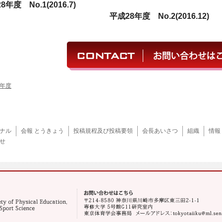
28
年度
No.1(2016.7)
平成
28
年度
No.2(2016.12)
7年度
ナル
会報 とうきょう
投稿規程及び投稿要領
会長あいさつ
組織
情報
せ