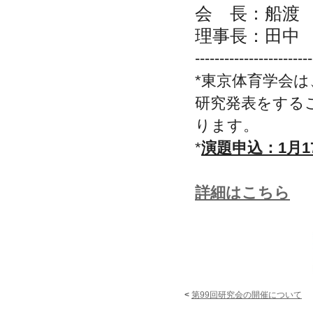
会 長：船渡
理事長：田中
------------------------
*
東京体育学会は
研究発表をする
ります。
*
演題申込：
1
月
1
詳細はこちら
<
第99回研究会の開催について