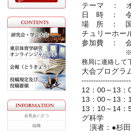
テーマ ： 
日 時 ： 
場 所 ： 
チュリーホー
参加費 ： 
務局に連絡して
大会プログラ
---------------------
12
：
00
～
13
：
13
：
00
～
13
：
13
：
10
～
14
：
会長あいさつ
グ科学
組織
演者：●杉